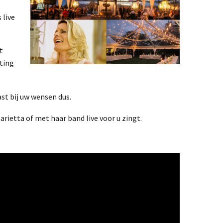
 live
t
ting
st bij uw wensen dus.
rietta of met haar band live voor u zingt.