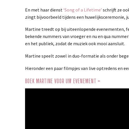
En met haar dienst
‘Song of a Lifetime’
schrijft ze o
zingt bijvoorbeeld tijdens een huwelijksceremonie, 
Martine treedt op bij uiteenlopende evenementen, f
bekende nummers van vroeger en nu en qua nummerke
en het publiek, zodat de muziek ook mooi aansluit.
Martine speelt zowel in duo-formatie als onder begel
Hieronder een paar filmpjes van live optredens en ee
BOEK MARTINE VOOR UW EVENEMENT >