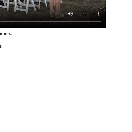
mmers:
s